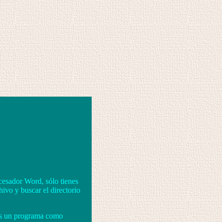
cesador Word, sólo tienes
ivo y buscar el directorio
tas un programa como