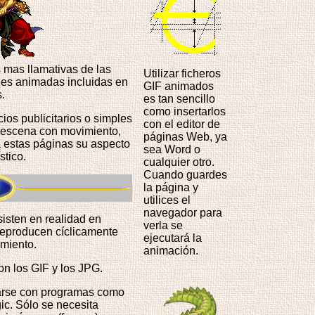
s mas llamativas de las
Utilizar ficheros
es animadas incluidas en
GIF animados
s.
es tan sencillo
como insertarlos
os publicitarios o simples
con el editor de
 escena con movimiento,
páginas Web, ya
a estas páginas su aspecto
sea Word o
stico.
cualquier otro.
Cuando guardes
la página y
utilices el
navegador para
isten en realidad en
verla se
reproducen cíclicamente
ejecutará la
miento.
animación.
on los GIF y los JPG.
arse con programas como
c. Sólo se necesita