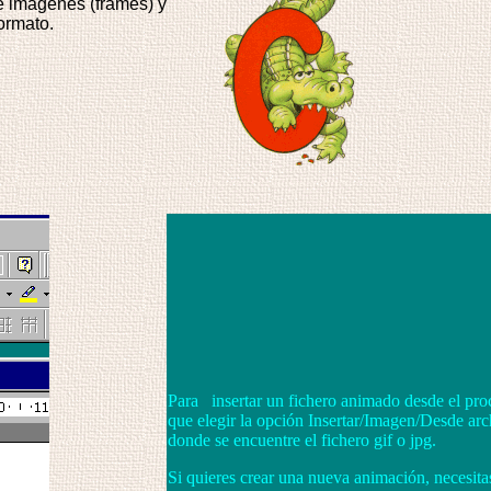
de imágenes (frames) y
ormato.
Para insertar un fichero animado desde el pro
que elegir la opción Insertar/Imagen/Desde arch
donde se encuentre el fichero gif o jpg.
Si quieres crear una nueva animación, necesi